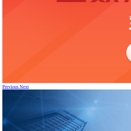
Previous
Next