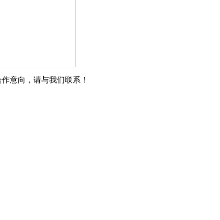
合作意向，请与我们联系！