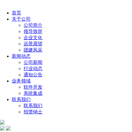
首页
关于公司
公司简介
领导致辞
企业文化
远景愿望
团建风采
新闻动态
公司新闻
行业动态
通知公告
业务领域
软件开发
系统集成
联系我们
联系我们
招贤纳士