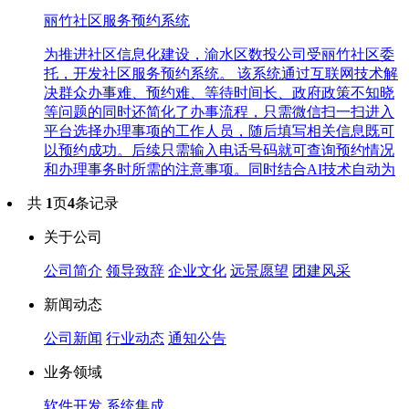
丽竹社区服务预约系统
为推进社区信息化建设，渝水区数投公司受丽竹社区委
托，开发社区服务预约系统。 该系统通过互联网技术解
决群众办事难、预约难、等待时间长、政府政策不知晓
等问题的同时还简化了办事流程，只需微信扫一扫进入
平台选择办理事项的工作人员，随后填写相关信息既可
以预约成功。后续只需输入电话号码就可查询预约情况
和办理事务时所需的注意事项。同时结合AI技术自动为
共
1
页
4
条记录
关于公司
公司简介
领导致辞
企业文化
远景愿望
团建风采
新闻动态
公司新闻
行业动态
通知公告
业务领域
软件开发
系统集成