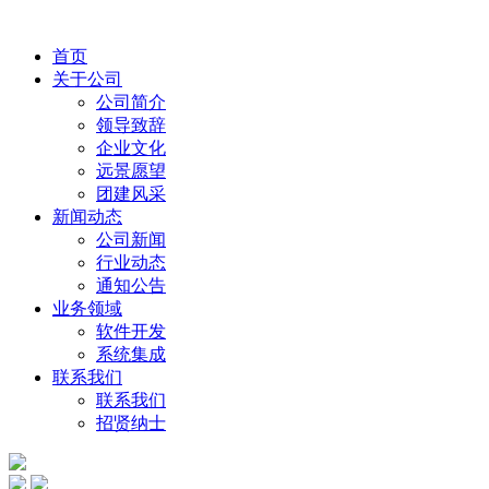
首页
关于公司
公司简介
领导致辞
企业文化
远景愿望
团建风采
新闻动态
公司新闻
行业动态
通知公告
业务领域
软件开发
系统集成
联系我们
联系我们
招贤纳士