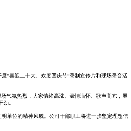
开展“喜迎二十大、欢度国庆节”录制宣传片和现场录音活
。现场气氛热烈，大家情绪高涨、豪情满怀、歌声高亢，展
干劲。
明单位的精神风貌。公司干部职工将进一步坚定理想信