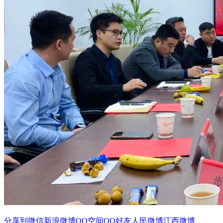
分享到
微信
新浪微博
QQ空间
QQ好友
人民微博
江西微博