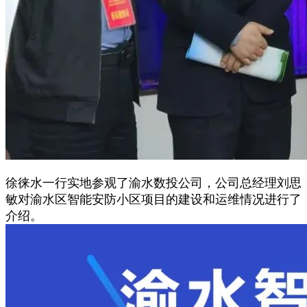
徐徕水一行实地参观了渝水数投公司，公司总经理刘思
敏对渝水区智能安防小区项目的建设和运维情况进行了
介绍。