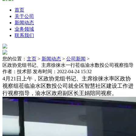
首页
关于公司
新闻动态
业务领域
联系我们
您的位置：
主页
>
新闻动态
>
公司新闻
>
区政协党组书记、主席徐徕水一行莅临渝水数投公司视察指导
作者：技术部
发布时间：2022-04-24 15:32
4月21日上午，区政协党组书记、主席徐徕水率区政协
视察组莅临渝水区数投公司就全区智慧社区建设工作进
行视察指导，渝水区政府副区长王娟陪同视察。