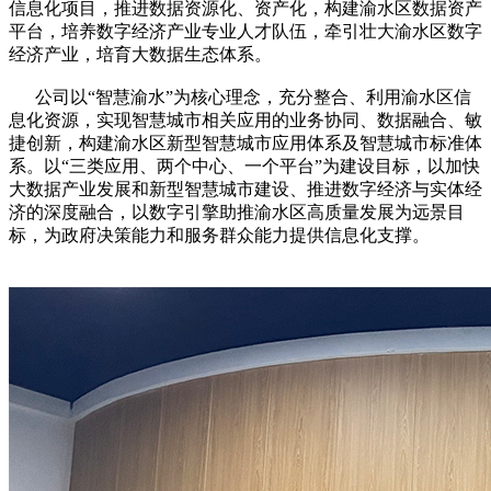
信息化项目，推进数据资源化、资产化，构建渝水区数据资产
平台，培养数字经济产业专业人才队伍，牵引壮大渝水区数字
经济产业，培育大数据生态体系。
公司以“智慧渝水”为核心理念，充分整合、利用渝水区信
息化资源，实现智慧城市相关应用的业务协同、数据融合、敏
捷创新，构建渝水区新型智慧城市应用体系及智慧城市标准体
系。以“三类应用、两个中心、一个平台”为建设目标，以加快
大数据产业发展和新型智慧城市建设、推进数字经济与实体经
济的深度融合，以数字引擎助推渝水区高质量发展为远景目
标，为政府决策能力和服务群众能力提供信息化支撑。